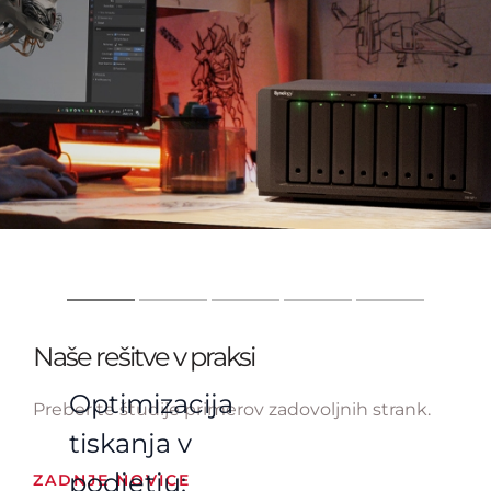
Naše rešitve v praksi
Optimizacija
Preberite študije primerov zadovoljnih strank.
tiskanja v
podjetju:
ZADNJE NOVICE