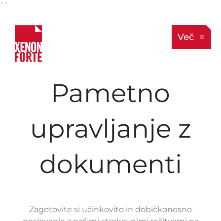
``
Več
Pametno
upravljanje z
dokumenti
Zagotovite si učinkovito in dobičkonosno