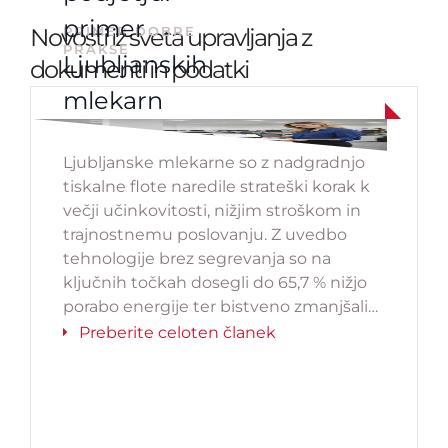
primer
Novosti iz sveta upravljanja z
PRIMER DOBRE
PRAKSE
Ljubljanskih
dokumenti in podatki
mlekarn
Ljubljanske mlekarne so z nadgradnjo
tiskalne flote naredile strateški korak k
večji učinkovitosti, nižjim stroškom in
trajnostnemu poslovanju. Z uvedbo
tehnologije brez segrevanja so na
ključnih točkah dosegli do 65,7 % nižjo
porabo energije ter bistveno zmanjšali
potrebo po vzdrževanju. Projekt
Preberite celoten članek
dokazuje, da lahko tudi na videz
podporni sistemi, kot je tiskanje,
pomembno prispevajo k poslovni in
okoljski optimizaciji.