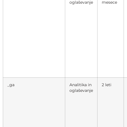
oglaševanje
mesece
_ga
Analitika in
2 leti
oglaševanje