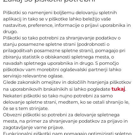
Piškotki so namenjeni boljšemu delovanju spletnih
aplikacij in tako se v piškotke lahko beležijo vaše
nastavitve, preference, informacije o prijavi uporabnika in
drugo.
Piškotki so tako potrebni za shranjevanje podatkov o
stanju posamezne spletne strani (podrobnosti o
prilagoditvah posamezne spletne strani), pomagajo pri
zbiranju statistik o obiskanosti spletnega mesta, o
navadah spletnega uporabnika in drugo. S pomočjo
piškotkov vam morebitni oglaševalski partnerji lahko
servirajo relevantne oglase.
Glede zakonskih omejitev in določilih hranjenja piškotkov
tukaj
na uporabnikovih brskalnikih si lahko pogledate
.
Nekateri piškotki so tako nujno potrebni za samo
delovanje spletne strani, medtem, ko se ostali shranijo le,
če se s tem strinjate.
Obvezni piškotki so potrebni za delovanje spletnega
mesta, na primer za shranjevanje podatkov za prijavo in
zagotavljanje varne prijave.
Funkcionalni piškotki nam pomagajo optimizirati spletno