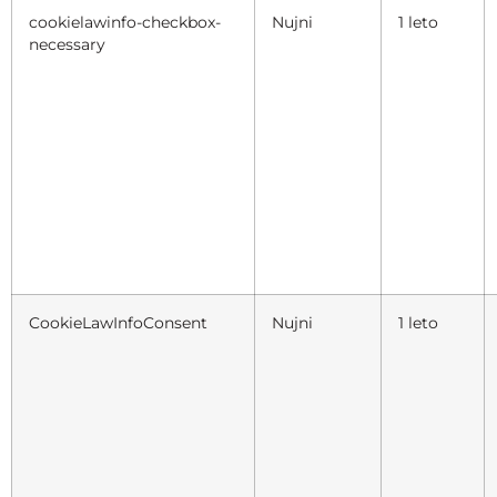
cookielawinfo-checkbox-
Nujni
1 leto
necessary
CookieLawInfoConsent
Nujni
1 leto