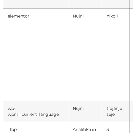
elementor
Nujni
nikoli
wp-
Nujni
trajanje
wpml_current_language
seje
_fbp
Analitika in
3