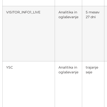
VISITOR_INFO1_LIVE
Analitika in
5 mesev
oglaševanje
27 dni
YSC
Analitika in
trajanje
oglaševanje
seje