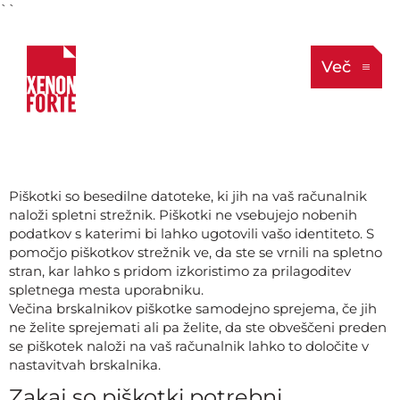
``
Več
Piškotki so besedilne datoteke, ki jih na vaš računalnik
naloži spletni strežnik. Piškotki ne vsebujejo nobenih
podatkov s katerimi bi lahko ugotovili vašo identiteto. S
pomočjo piškotkov strežnik ve, da ste se vrnili na spletno
stran, kar lahko s pridom izkoristimo za prilagoditev
spletnega mesta uporabniku.
Večina brskalnikov piškotke samodejno sprejema, če jih
ne želite sprejemati ali pa želite, da ste obveščeni preden
se piškotek naloži na vaš računalnik lahko to določite v
nastavitvah brskalnika.
Zakaj so piškotki potrebni