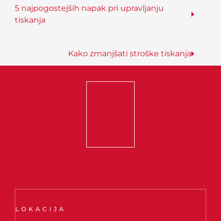
5 najpogostejših napak pri upravljanju
tiskanja
Kako zmanjšati stroške tiskanja
LOKACIJA