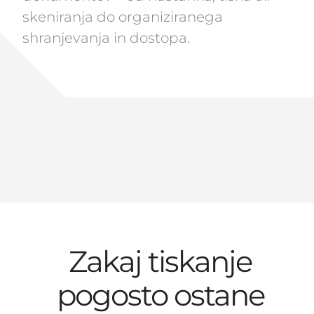
skeniranja do organiziranega
shranjevanja in dostopa.
Zakaj tiskanje
pogosto ostane