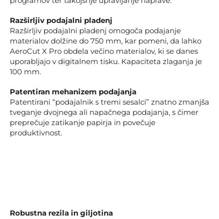
programov ter takojšnje upravljanje naprave.
Razširljiv podajalni pladenj
Razširljiv podajalni pladenj omogoča podajanje
materialov dolžine do 750 mm, kar pomeni, da lahko
AeroCut X Pro obdela večino materialov, ki se danes
uporabljajo v digitalnem tisku. Kapaciteta zlaganja je
100 mm.
Patentiran mehanizem podajanja
Patentirani “podajalnik s tremi sesalci” znatno zmanjša
tveganje dvojnega ali napačnega podajanja, s čimer
preprečuje zatikanje papirja in povečuje
produktivnost.
Robustna rezila in giljotina