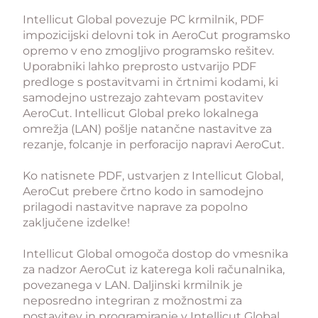
Intellicut Global povezuje PC krmilnik, PDF
impozicijski delovni tok in AeroCut programsko
opremo v eno zmogljivo programsko rešitev.
Uporabniki lahko preprosto ustvarijo PDF
predloge s postavitvami in črtnimi kodami, ki
samodejno ustrezajo zahtevam postavitev
AeroCut. Intellicut Global preko lokalnega
omrežja (LAN) pošlje natančne nastavitve za
rezanje, folcanje in perforacijo napravi AeroCut.
Ko natisnete PDF, ustvarjen z Intellicut Global,
AeroCut prebere črtno kodo in samodejno
prilagodi nastavitve naprave za popolno
zaključene izdelke!
Intellicut Global omogoča dostop do vmesnika
za nadzor AeroCut iz katerega koli računalnika,
povezanega v LAN. Daljinski krmilnik je
neposredno integriran z možnostmi za
postavitev in programiranje v Intellicut Global,