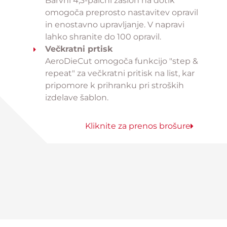
Barvni 4,3-palčni zaslon na dotik
omogoča preprosto nastavitev opravil
in enostavno upravljanje. V napravi
lahko shranite do 100 opravil.
Večkratni prtisk
AeroDieCut omogoča funkcijo "step &
repeat" za večkratni pritisk na list, kar
pripomore k prihranku pri stroških
izdelave šablon.
Kliknite za prenos brošure