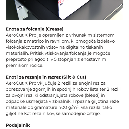
Enota za folcanje (Crease)
AeroCut X Pro je opremljen z vrhunskim sistemom
folcanja z matrico in ravnilom, ki omogoča izdelavo
visokokakovostnih vtisov na digitalno tiskanih
materialih. Pritisk vtiskovanja/folcanja je mogoče
preprosto prilagoditi v 5 stopnjah z enostavnim
premikom ročice.
Enoti za rezanje in razrez (Slit & Cut)
AeroCut X Pro vključuje 2 rezili za enojni rez za
obrezovanje zgornjih in spodnjih robov lista ter 2 rezili
za dvojni rez, ki odstranjujeta robove (bleed) in
odpadke usmerjata v zbiralnik. Trpežna giljotina reže
materiale do gramature 400 g/m². Vsa rezila, tako
giljotine kot rezalnikov, se samodejno ostrijo.
Podajalnik