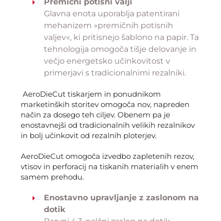
Premični potisni valji
Glavna enota uporablja patentirani
mehanizem »premičnih potisnih
valjev«, ki pritisnejo šablono na papir. Ta
tehnologija omogoča tišje delovanje in
večjo energetsko učinkovitost v
primerjavi s tradicionalnimi rezalniki.
AeroDieCut tiskarjem in ponudnikom
marketinških storitev omogoča nov, napreden
način za dosego teh ciljev. Obenem pa je
enostavnejši od tradicionalnih velikih rezalnikov
in bolj učinkovit od rezalnih ploterjev.
AeroDieCut omogoča izvedbo zapletenih rezov,
vtisov in perforacij na tiskanih materialih v enem
samem prehodu.
Enostavno upravljanje z zaslonom na
dotik