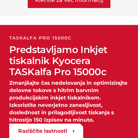
Klknite za več informacij
TASKALFA PRO 15000C
Predstavljamo Inkjet
tiskalnik Kyocera
TASKalfa Pro 15000c
Zmanjšajte čas nedelovanja in optimizirajte
delovne tokove s hitrim barvnim
produkcijskim inkjet tiskalnikom.
Izkoristite neverjetno zanesljivost,
doslednost in prilagodljivost tiskanja s
hitrostjo 150 izpisov na minuto.
Raziščite lastnosti