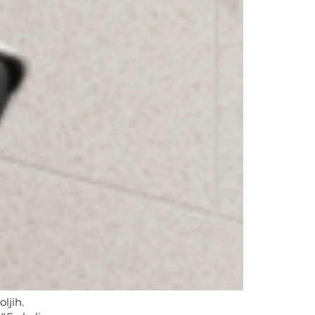
ljih.