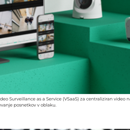
ideo Surveillance as a Service (VSaaS) za centraliziran video 
evanje posnetkov v oblaku.