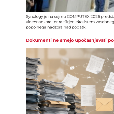
Synology je na sejmu COMPUTEX 2026 predstavi
videonadzora ter razširjen ekosistem zasebneg
popolnega nadzora nad podatki.
Dokumenti ne smejo upočasnjevati po