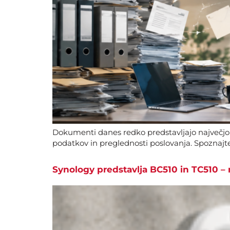
Dokumenti danes redko predstavljajo največjo te
podatkov in preglednosti poslovanja. Spoznajte
Synology predstavlja BC510 in TC510 –