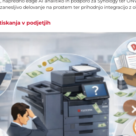
 napredno edge AI analitiko in podporo za Synology ter ONV
zanesljivo delovanje na prostem ter prihodnjo integracijo z
tiskanja v podjetjih