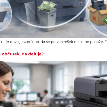
u – in dovolj razpršeno, da se pravi strošek nikoli ne pokaže. 
e občutek, da deluje?