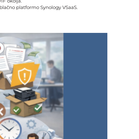
IF okolja.
 oblačno platformo Synology VSaaS.