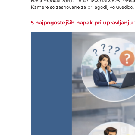
Nova modela združujeta visoko kakovost videa,
Kamere so zasnovane za prilagodljivo uvedbo, 
5 najpogostejših napak pri upravljanju 