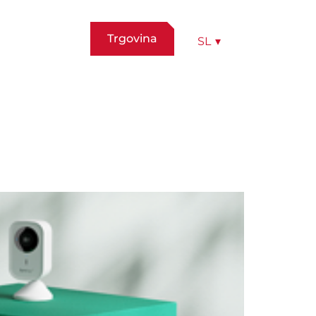
Trgovina
SL
▾