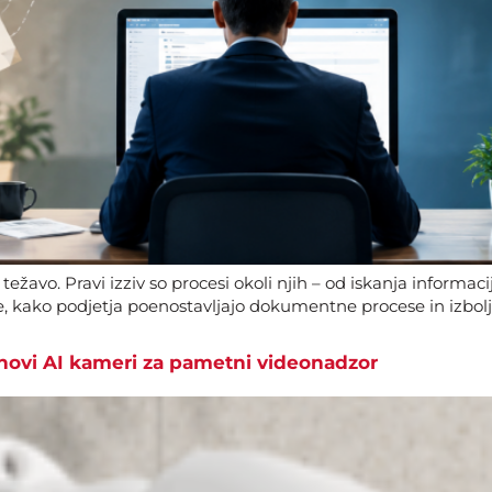
žavo. Pravi izziv so procesi okoli njih – od iskanja informac
, kako podjetja poenostavljajo dokumentne procese in izboljš
 novi AI kameri za pametni videonadzor