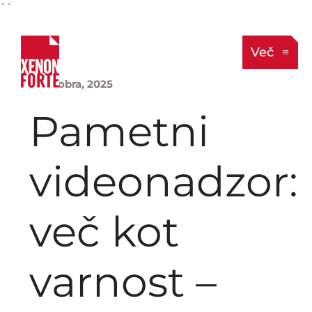
``
Več
1. oktobra, 2025
Pametni
videonadzor:
več kot
varnost –