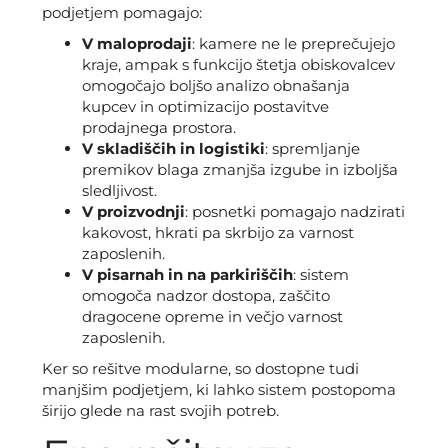
podjetjem pomagajo:
V maloprodaji
: kamere ne le preprečujejo
kraje, ampak s funkcijo štetja obiskovalcev
omogočajo boljšo analizo obnašanja
kupcev in optimizacijo postavitve
prodajnega prostora.
V skladiščih in logistiki
: spremljanje
premikov blaga zmanjša izgube in izboljša
sledljivost.
V proizvodnji
: posnetki pomagajo nadzirati
kakovost, hkrati pa skrbijo za varnost
zaposlenih.
V pisarnah in na parkiriščih
: sistem
omogoča nadzor dostopa, zaščito
dragocene opreme in večjo varnost
zaposlenih.
Ker so rešitve modularne, so dostopne tudi
manjšim podjetjem, ki lahko sistem postopoma
širijo glede na rast svojih potreb.