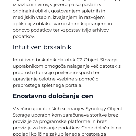
iz različnih virov, v jezero pa so poslani v
originalni obliki), gostovanjem spletnih in
medijskih vsebin, izvajanjem in razvojem
aplikacij v oblaku, varnostnim kopiranjem in
obnovo podatkov ter vzpostavitvijo arhivov
podatkov.
Intuitiven brskalnik
Intuitiven brskalnik datotek C2 Object Storage
uporabnikom omogoča nalaganje več datotek s
preprosto funkcijo povleci-in-spusti ter
upravljanje celotne vsebine s pomočjo
preprostega spletnega portala.
Enostavno določanje cen
V večini uporabniških scenarijev Synology Object
Storage uporabnikom zaračunava storitve brez
provizije za programske platforme in brez
provizije za brisanje podatkov. Cene določa le na
podlagi količine zakupljenega prostora za