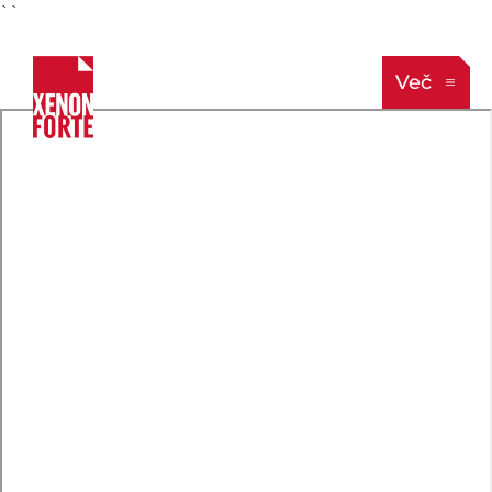
``
Več