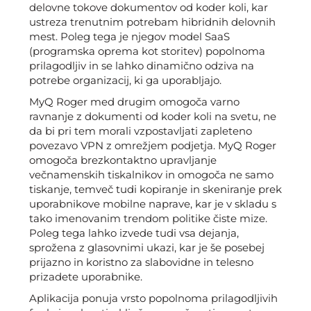
delovne tokove dokumentov od koder koli, kar
ustreza trenutnim potrebam hibridnih delovnih
mest. Poleg tega je njegov model SaaS
(programska oprema kot storitev) popolnoma
prilagodljiv in se lahko dinamično odziva na
potrebe organizacij, ki ga uporabljajo.
MyQ Roger med drugim omogoča varno
ravnanje z dokumenti od koder koli na svetu, ne
da bi pri tem morali vzpostavljati zapleteno
povezavo VPN z omrežjem podjetja. MyQ Roger
omogoča brezkontaktno upravljanje
večnamenskih tiskalnikov in omogoča ne samo
tiskanje, temveč tudi kopiranje in skeniranje prek
uporabnikove mobilne naprave, kar je v skladu s
tako imenovanim trendom politike čiste mize.
Poleg tega lahko izvede tudi vsa dejanja,
sprožena z glasovnimi ukazi, kar je še posebej
prijazno in koristno za slabovidne in telesno
prizadete uporabnike.
Aplikacija ponuja vrsto popolnoma prilagodljivih