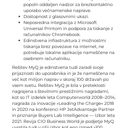
popoln oddaljen nadzor za brezkontaktno
uporabo večnamenske naprave.
Dostopnost z glasovnimi ukazi.
Neposredna integracija z Microsoft
Universal Printom in podpora za tiskanje z
računalnikov Chromebook.
Edinstvena infrastruktura z možnostmi
tiskanja brez povezave na internet, ne
potrebuje lokalne aplikacije nameščene na
osebnem računalniku.
Rešitev MyQ je edinstvena tudi zaradi svoje
prijaznosti do uporabnika in je že nameščena na
več kot milijon naprav v skoraj 100 državah po
vsem svetu. Rešitev MyQ je bila v preteklosti
nagrajena s številnimi prestižnimi nagradami,
kot so IT izdelek leta Computerworld 2008–2014,
nagrada za inovacije »Leading the Charge« 2018
in 2020 na konferenci HP JetAdvantage Partner
in priznanje Buyers Lab Intelligence — Izbor leta
2021. Revija CIO Business World je podjetje MyQ
uvrstila tudi v ožji izbor kot eno izmed »100