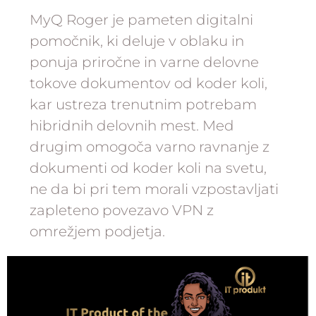
MyQ Roger je pameten digitalni
pomočnik, ki deluje v oblaku in
ponuja priročne in varne delovne
tokove dokumentov od koder koli,
kar ustreza trenutnim potrebam
hibridnih delovnih mest. Med
drugim omogoča varno ravnanje z
dokumenti od koder koli na svetu,
ne da bi pri tem morali vzpostavljati
zapleteno povezavo VPN z
omrežjem podjetja.