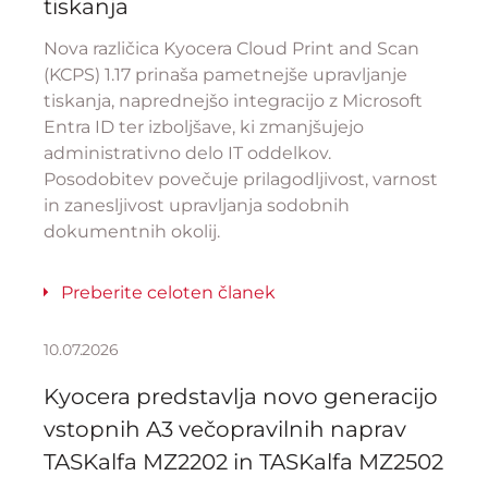
tiskanja
Nova različica Kyocera Cloud Print and Scan
(KCPS) 1.17 prinaša pametnejše upravljanje
tiskanja, naprednejšo integracijo z Microsoft
Entra ID ter izboljšave, ki zmanjšujejo
administrativno delo IT oddelkov.
Posodobitev povečuje prilagodljivost, varnost
in zanesljivost upravljanja sodobnih
dokumentnih okolij.
Preberite celoten članek
10.07.2026
Kyocera predstavlja novo generacijo
vstopnih A3 večopravilnih naprav
TASKalfa MZ2202 in TASKalfa MZ2502