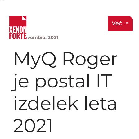
``
Več
25. novembra, 2021
MyQ Roger
je postal IT
izdelek leta
2021