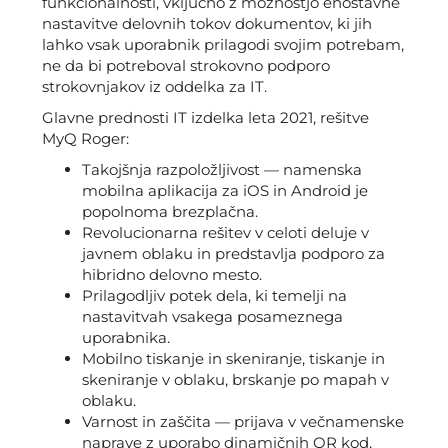
funkcionalnosti, vključno z možnostjo enostavne
nastavitve delovnih tokov dokumentov, ki jih
lahko vsak uporabnik prilagodi svojim potrebam,
ne da bi potreboval strokovno podporo
strokovnjakov iz oddelka za IT.
Glavne prednosti IT izdelka leta 2021, rešitve
MyQ Roger:
Takojšnja razpoložljivost — namenska
mobilna aplikacija za iOS in Android je
popolnoma brezplačna.
Revolucionarna rešitev v celoti deluje v
javnem oblaku in predstavlja podporo za
hibridno delovno mesto.
Prilagodljiv potek dela, ki temelji na
nastavitvah vsakega posameznega
uporabnika.
Mobilno tiskanje in skeniranje, tiskanje in
skeniranje v oblaku, brskanje po mapah v
oblaku.
Varnost in zaščita — prijava v večnamenske
naprave z uporabo dinamičnih QR kod,