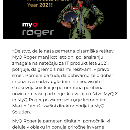
»Dejstvo, da je naša pametna pisarniška rešitev
MyQ Roger manj kot leto dni po lansiranju
zmagala na natečaju za IT produkt leta 2021,
potrjuje, da gremo z našimi rešitvami v pravo
smer. Pomeni pa tudi, da dobivamo zelo dober
in pozitiven odziv uglednih in neodvisnih IT
strokovnjakov, kar je pomembna pozitivna
novica za naše partnerje, ki uvajajo rešitve MyQ X
in MyQ Roger po vsem svetu,« je komentiral
Martin Januš, izvršni direktor podjetja MyQ
Solution.
MyQ Roger je pameten digitalni pomočnik, ki
deluje v oblaku in ponuja priročne in varne