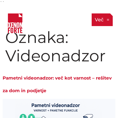
``
Več
Oznaka:
Videonadzor
Pametni videonadzor: več kot varnost – rešitev
za dom in podjetje