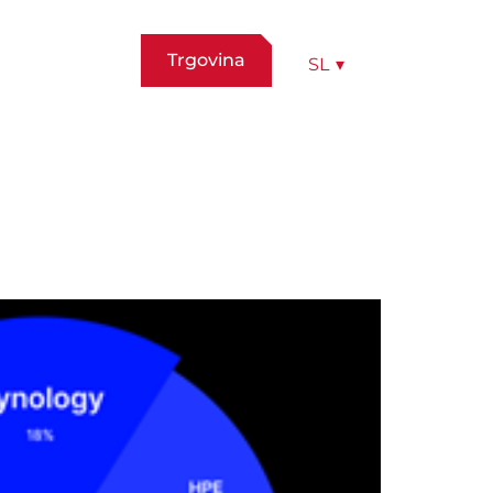
Trgovina
SL
▾