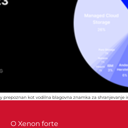
ogy prepoznan kot vodilna blagovna znamka za shranjevanje i
O Xenon forte