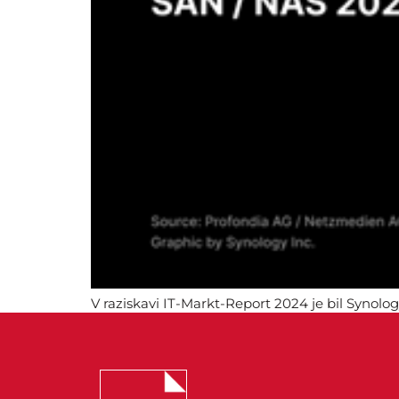
V raziskavi IT-Markt-Report 2024 je bil Synol