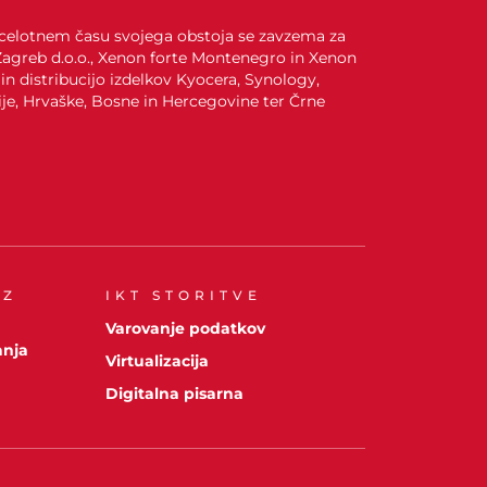
. V celotnem času svojega obstoja se zavzema za
 Zagreb d.o.o., Xenon forte Montenegro in Xenon
 in distribucijo izdelkov Kyocera, Synology,
ije, Hrvaške, Bosne in Hercegovine ter Črne
 Z
IKT STORITVE
Varovanje podatkov
anja
Virtualizacija
Digitalna pisarna