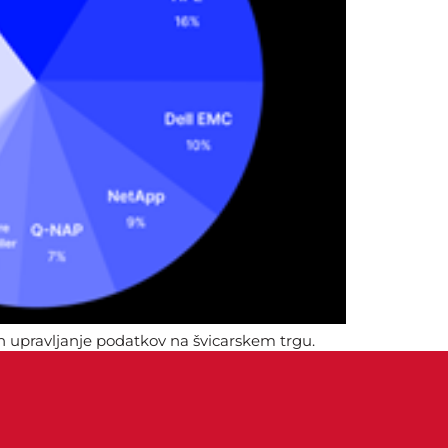
n upravljanje podatkov na švicarskem trgu.