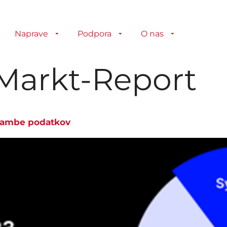
Naprave
Podpora
O nas
-Markt-Report
hrambe podatkov