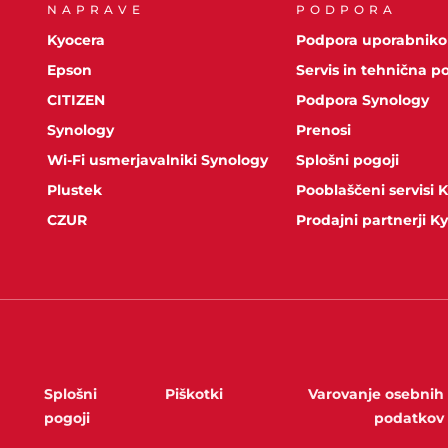
NAPRAVE
PODPORA
Kyocera
Podpora uporabnik
Epson
Servis in tehnična p
CITIZEN
Podpora Synology
Synology
Prenosi
Wi-Fi usmerjavalniki Synology
Splošni pogoji
Plustek
Pooblaščeni servisi 
CZUR
Prodajni partnerji K
Splošni
Piškotki
Varovanje osebnih
pogoji
podatkov