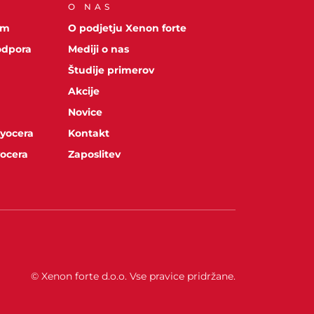
O NAS
om
O podjetju Xenon forte
odpora
Mediji o nas
Študije primerov
Akcije
Novice
Kyocera
Kontakt
yocera
Zaposlitev
© Xenon forte d.o.o. Vse pravice pridržane.