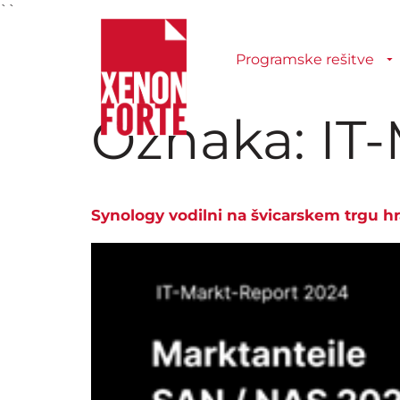
``
Programske rešitve
Oznaka:
IT
Synology vodilni na švicarskem trgu 