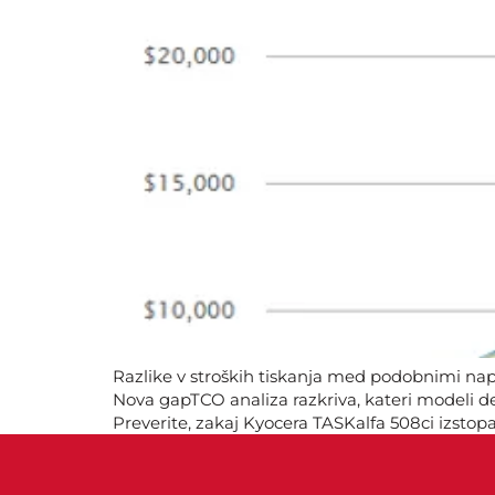
Razlike v stroških tiskanja med podobnimi napr
Nova gapTCO analiza razkriva, kateri modeli dej
Preverite, zakaj Kyocera TASKalfa 508ci izstopa