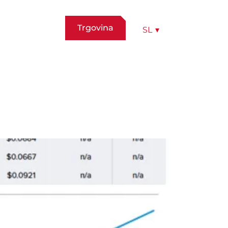
Trgovina
SL
▾