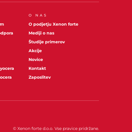
O NAS
om
O podjetju Xenon forte
odpora
Mediji o nas
Študije primerov
Akcije
Novice
Kyocera
Kontakt
yocera
Zaposlitev
© Xenon forte d.o.o. Vse pravice pridržane.