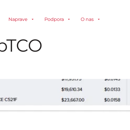
Naprave
Podpora
O nas
pTCO