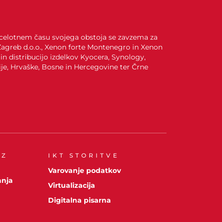
. V celotnem času svojega obstoja se zavzema za
 Zagreb d.o.o., Xenon forte Montenegro in Xenon
 in distribucijo izdelkov Kyocera, Synology,
ije, Hrvaške, Bosne in Hercegovine ter Črne
 Z
IKT STORITVE
Varovanje podatkov
anja
Virtualizacija
Digitalna pisarna