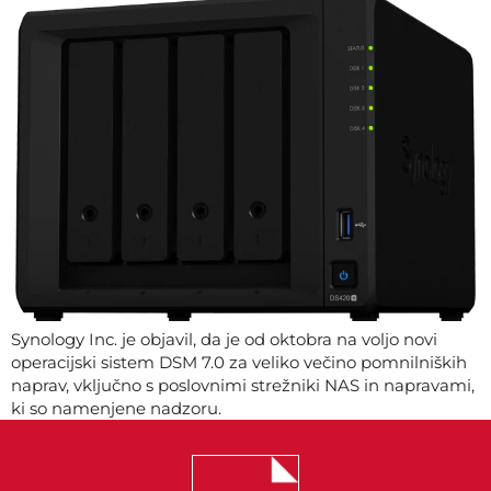
Synology Inc. je objavil, da je od oktobra na voljo novi
operacijski sistem DSM 7.0 za veliko večino pomnilniških
naprav, vključno s poslovnimi strežniki NAS in napravami,
ki so namenjene nadzoru.