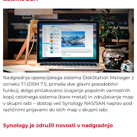
Nadgradnja operacijskega sistema DiskStation Manager z
oznako 7.1 (DSM 7.1). prinaša dve glavni posodobitvi
funkcij: dolgo pričakovano izvajanje popolnih varnostnih
kopij celotnega sistema (bare-metal) in združevanje map
v skupni rabi – dostop več Synology NAS/SAN naprav pod
različnimi prijavami do istih map v skupni rabi.
Synology je združil novosti v nadgradnjo