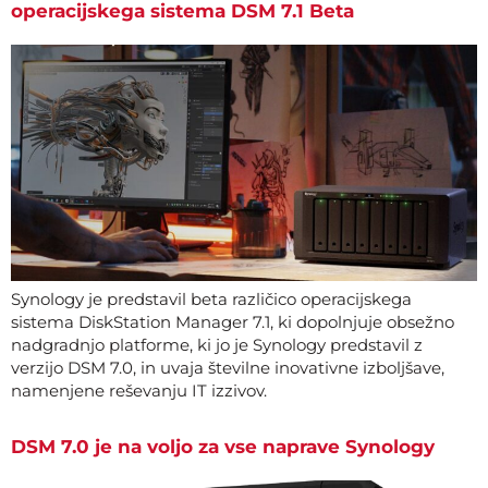
operacijskega sistema DSM 7.1 Beta
Synology je predstavil beta različico operacijskega
sistema DiskStation Manager 7.1, ki dopolnjuje obsežno
nadgradnjo platforme, ki jo je Synology predstavil z
verzijo DSM 7.0, in uvaja številne inovativne izboljšave,
namenjene reševanju IT izzivov.
DSM 7.0 je na voljo za vse naprave Synology