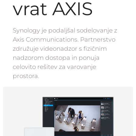
vrat AXIS
Synology je podaljšal sodelovanje z
Axis Communications. Partnerstvo
združuje videonadzor s fizičnim
nadzorom dostopa in ponuja
celovito rešitev za varovanje
prostora.