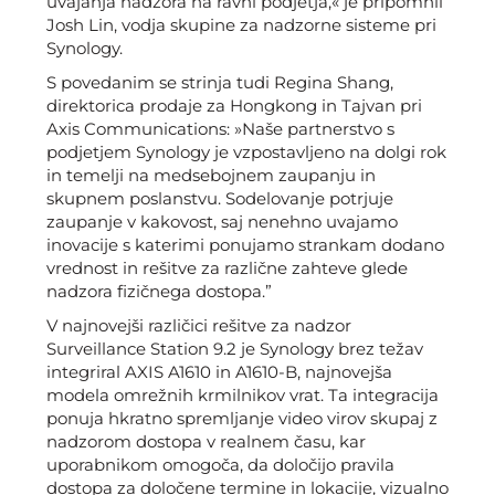
uvajanja nadzora na ravni podjetja,« je pripomnil
Josh Lin, vodja skupine za nadzorne sisteme pri
Synology.
S povedanim se strinja tudi Regina Shang,
direktorica prodaje za Hongkong in Tajvan pri
Axis Communications: »Naše partnerstvo s
podjetjem Synology je vzpostavljeno na dolgi rok
in temelji na medsebojnem zaupanju in
skupnem poslanstvu. Sodelovanje potrjuje
zaupanje v kakovost, saj nenehno uvajamo
inovacije s katerimi ponujamo strankam dodano
vrednost in rešitve za različne zahteve glede
nadzora fizičnega dostopa.”
V najnovejši različici rešitve za nadzor
Surveillance Station 9.2 je Synology brez težav
integriral AXIS A1610 in A1610-B, najnovejša
modela omrežnih krmilnikov vrat. Ta integracija
ponuja hkratno spremljanje video virov skupaj z
nadzorom dostopa v realnem času, kar
uporabnikom omogoča, da določijo pravila
dostopa za določene termine in lokacije, vizualno