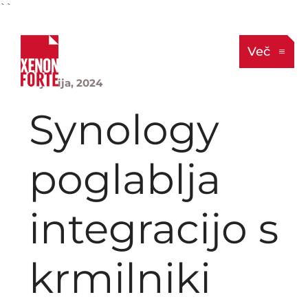
``
Več
3. junija, 2024
Synology
poglablja
integracijo s
krmilniki