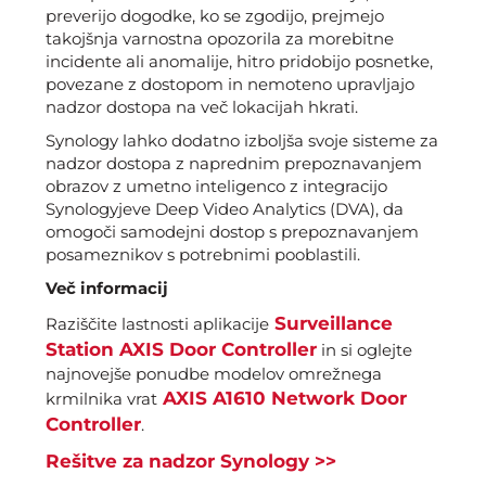
preverijo dogodke, ko se zgodijo, prejmejo
takojšnja varnostna opozorila za morebitne
incidente ali anomalije, hitro pridobijo posnetke,
povezane z dostopom in nemoteno upravljajo
nadzor dostopa na več lokacijah hkrati.
Synology lahko dodatno izboljša svoje sisteme za
nadzor dostopa z naprednim prepoznavanjem
obrazov z umetno inteligenco z integracijo
Synologyjeve Deep Video Analytics (DVA), da
omogoči samodejni dostop s prepoznavanjem
posameznikov s potrebnimi pooblastili.
Več informacij
Surveillance
Raziščite lastnosti aplikacije
Station AXIS Door Controller
in si oglejte
najnovejše ponudbe modelov omrežnega
AXIS A1610 Network Door
krmilnika vrat
Controller
.
Rešitve za nadzor Synology >>