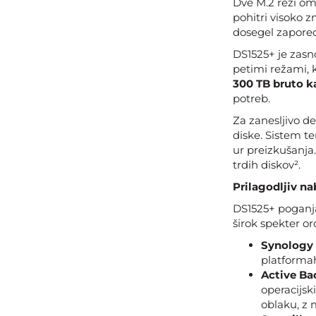
Dve M.2 reži om
pohitri visoko 
dosegel zaporedn
DS1525+ je zasn
petimi režami, 
300 TB bruto k
potreb.
Za zanesljivo d
diske. Sistem te
ur preizkušanja
trdih diskov².
Prilagodljiv na
DS1525+ poganja
širok spekter or
Synology 
platformah
Active Ba
operacijsk
oblaku, z 