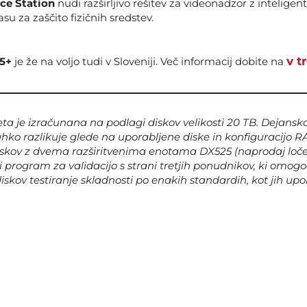
nce Station
nudi razširljivo rešitev za videonadzor z inteligent
su za zaščito fizičnih sredstev.
v t
5+
je že na voljo tudi v Sloveniji. Več informacij dobite na
eta je izračunana na podlagi diskov velikosti 20 TB. Dejans
ahko razlikuje glede na uporabljene diske in konfiguracijo R
iskov z dvema razširitvenima enotama DX525 (naprodaj loče
di program za validacijo s strani tretjih ponudnikov, ki omog
iskov testiranje skladnosti po enakih standardih, kot jih upo