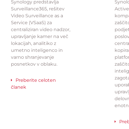
Synology predstavlja
Synolo
Surveillance365, rešitev
Activ
Video Surveillance as a
kompa
Service (VSaaS) za
zaščit
centraliziran video nadzor,
podje
upravljanje kamer na več
poslo
lokacijah, analitiko z
centra
umetno inteligenco in
kopira
varno shranjevanje
platf
posnetkov v oblaku.
zašči
inteli
zagota
Preberite celoten
upora
članek
upravl
delov
enotn
Preb