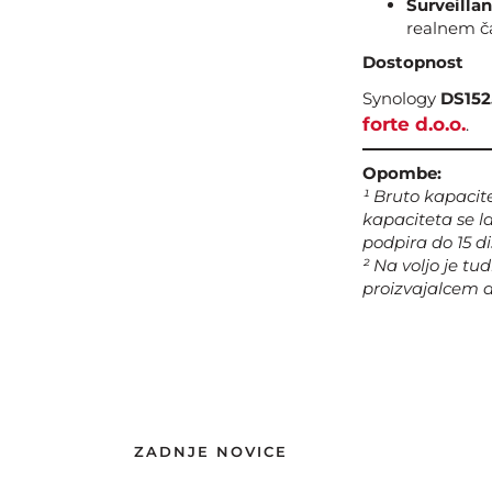
Surveilla
realnem ča
Dostopnost
Synology
DS152
forte d.o.o.
.
Opombe:
¹ Bruto kapacit
kapaciteta se l
podpira do 15 d
² Na voljo je tu
proizvajalcem d
ZADNJE NOVICE