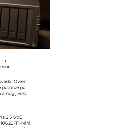
 za
tevne
 povedal Owen
e potrebe po
 zmogljivost,
ema 2,5 GbE
10G22-T1-Mini.