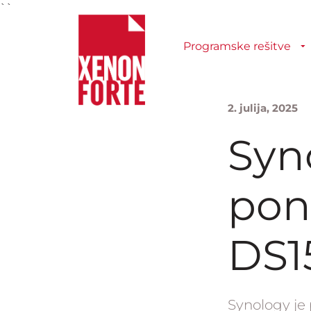
``
Programske rešitve
2. julija, 2025
Syno
pon
DS1
Synology je 