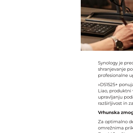
Synology je pre
shranjevanje po
profesionalne u
»DS1525+ ponuja
Liao, produktni
upravljanju pod
razširljivost in z
Vrhunska zmoglj
Za optimalno de
omrežnima prik