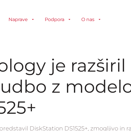
Naprave
Podpora
O nas
logy je razširil
udbo z model
525+
predstavil DiskStation DS1525+, zmogljivo in raz