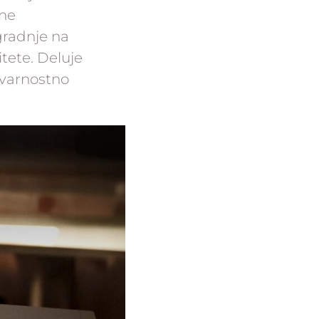
vne
gradnje na
tete. Deluje
 varnostno