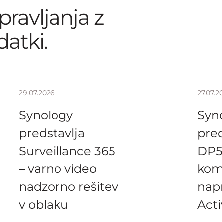
pravljanja z
atki.
29.07.2026
27.07.2
Synology
Syn
predstavlja
pred
Surveillance 365
DP5
– varno video
kom
nadzorno rešitev
nap
v oblaku
Act