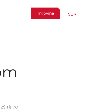
Trgovina
SL
▾
om
širljivo