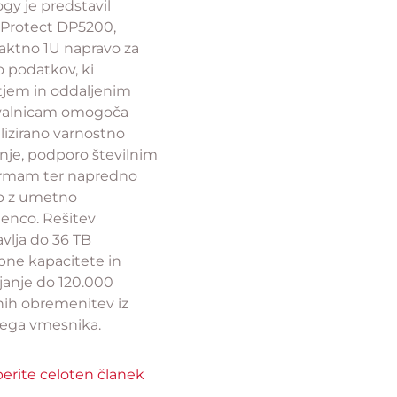
gy je predstavil
eProtect DP5200,
ktno 1U napravo za
o podatkov, ki
tjem in oddaljenim
valnicam omogoča
lizirano varnostno
nje, podporo številnim
ormam ter napredno
to z umetno
genco. Rešitev
vlja do 36 TB
bne kapacitete in
janje do 120.000
nih obremenitev iz
ega vmesnika.
erite celoten članek