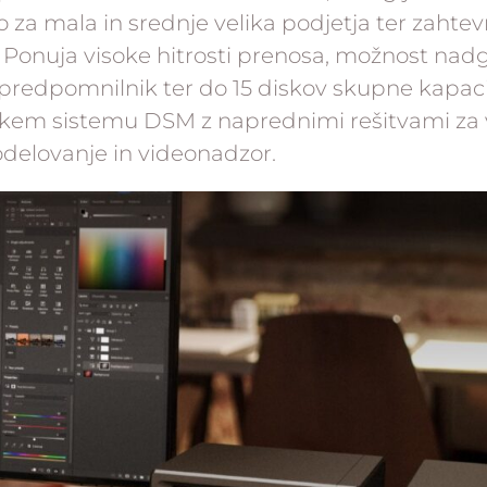
za mala in srednje velika podjetja ter zahte
 Ponuja visoke hitrosti prenosa, možnost nad
predpomnilnik ter do 15 diskov skupne kapaci
skem sistemu DSM z naprednimi rešitvami za
odelovanje in videonadzor.