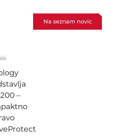
Na seznam novic
026
ology
stavlja
200 –
paktno
ravo
iveProtect