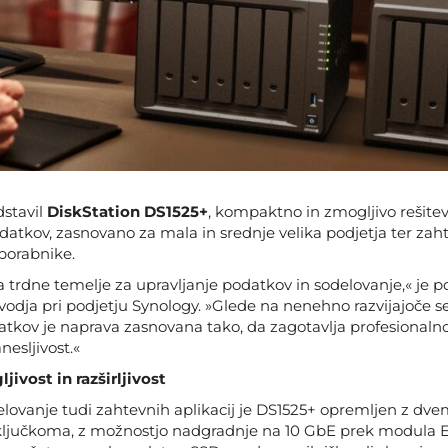
dstavil
DiskStation DS1525+
, kompaktno in zmogljivo rešitev
datkov, zasnovano za mala in srednje velika podjetja ter zah
porabnike.
 trdne temelje za upravljanje podatkov in sodelovanje,« je
 vodja pri podjetju Synology. »Glede na nenehno razvijajoče s
atkov je naprava zasnovana tako, da zagotavlja profesionalno
anesljivost.«
ivost in razširljivost
lovanje tudi zahtevnih aplikacij je DS1525+ opremljen z dv
ljučkoma, z možnostjo nadgradnje na 10 GbE prek modula E