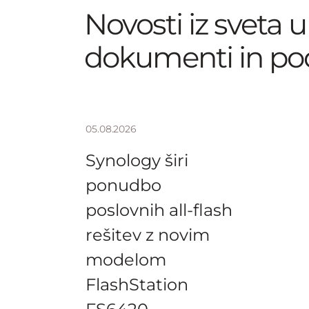
Novosti iz sveta u
dokumenti in pod
05.08.2026
Synology širi
ponudbo
poslovnih all-flash
rešitev z novim
modelom
FlashStation