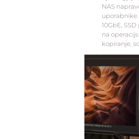
NAS napravo 
uporabnike.
10GbE, SSD 
na operacij
kopiranje, s