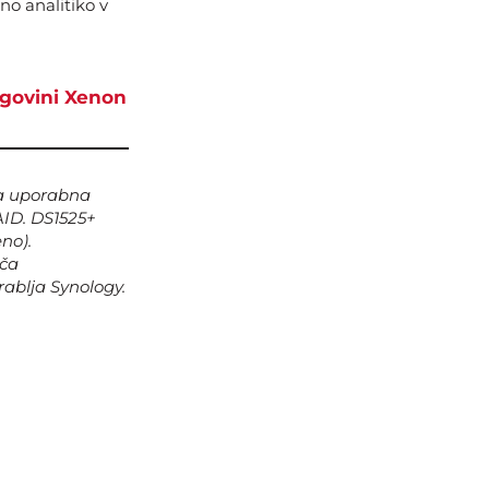
no analitiko v
rgovini Xenon
ka uporabna
AID. DS1525+
no).
oča
rablja Synology.