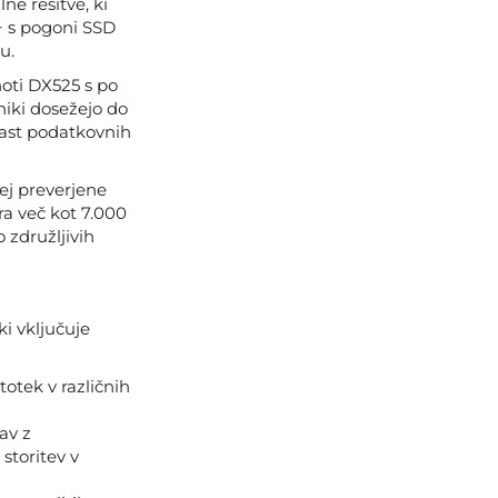
e rešitve, ki
+ s pogoni SSD
u.
noti DX525 s po
niki dosežejo do
 rast podatkovnih
ej preverjene
ra več kot 7.000
 združljivih
 ki vključuje
otek v različnih
av z
storitev v