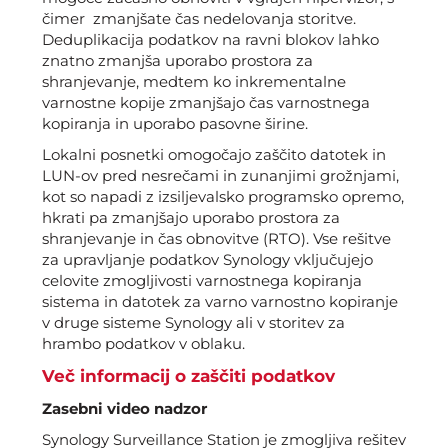
čimer zmanjšate čas nedelovanja storitve.
Deduplikacija podatkov na ravni blokov lahko
znatno zmanjša uporabo prostora za
shranjevanje, medtem ko inkrementalne
varnostne kopije zmanjšajo čas varnostnega
kopiranja in uporabo pasovne širine.
Lokalni posnetki omogočajo zaščito datotek in
LUN-ov pred nesrečami in zunanjimi grožnjami,
kot so napadi z izsiljevalsko programsko opremo,
hkrati pa zmanjšajo uporabo prostora za
shranjevanje in čas obnovitve (RTO). Vse rešitve
za upravljanje podatkov Synology vključujejo
celovite zmogljivosti varnostnega kopiranja
sistema in datotek za varno varnostno kopiranje
v druge sisteme Synology ali v storitev za
hrambo podatkov v oblaku.
Več informacij o zaščiti podatkov
Zasebni video nadzor
Synology Surveillance Station je zmogljiva rešitev