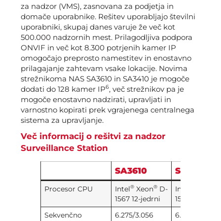
za nadzor (VMS), zasnovana za podjetja in
domače uporabnike. Rešitev uporabljajo številni
uporabniki, skupaj danes varuje že več kot
500.000 nadzornih mest. Prilagodljiva podpora
ONVIF in več kot 8.300 potrjenih kamer IP
omogočajo preprosto namestitev in enostavno
prilagajanje zahtevam vsake lokacije. Novima
strežnikoma NAS SA3610 in SA3410 je mogoče
6
dodati do 128 kamer IP
, več strežnikov pa je
mogoče enostavno nadzirati, upravljati in
varnostno kopirati prek vgrajenega centralnega
sistema za upravljanje.
Več informacij o rešitvi za nadzor
Surveillance Station
SA3610
SA3410
®
®
®
®
Procesor CPU
Intel
Xeon
D-
Intel
Xeon
1567 12-jedrni
1541 8-jedrni
Sekvenčno
6.275/3.056
6.283/3.023