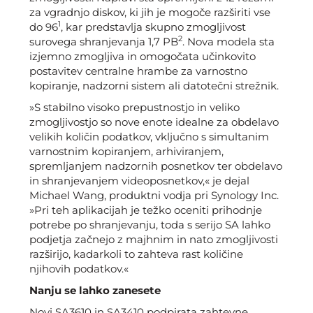
za vgradnjo diskov, ki jih je mogoče razširiti vse
1
do 96
, kar predstavlja skupno zmogljivost
2
surovega shranjevanja 1,7 PB
. Nova modela sta
izjemno zmogljiva in omogočata učinkovito
postavitev centralne hrambe za varnostno
kopiranje, nadzorni sistem ali datotečni strežnik.
»S stabilno visoko prepustnostjo in veliko
zmogljivostjo so nove enote idealne za obdelavo
velikih količin podatkov, vključno s simultanim
varnostnim kopiranjem, arhiviranjem,
spremljanjem nadzornih posnetkov ter obdelavo
in shranjevanjem videoposnetkov,« je dejal
Michael Wang, produktni vodja pri Synology Inc.
»Pri teh aplikacijah je težko oceniti prihodnje
potrebe po shranjevanju, toda s serijo SA lahko
podjetja začnejo z majhnim in nato zmogljivosti
razširijo, kadarkoli to zahteva rast količine
njihovih podatkov.«
Nanju se lahko zanesete
Novi SA3610 in SA3410 podpirata zahtevne