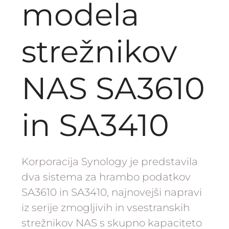
modela
strežnikov
NAS SA3610
in SA3410
Korporacija Synology je predstavila
dva sistema za hrambo podatkov
SA3610 in SA3410, najnovejši napravi
iz serije zmogljivih in vsestranskih
strežnikov NAS s skupno kapaciteto