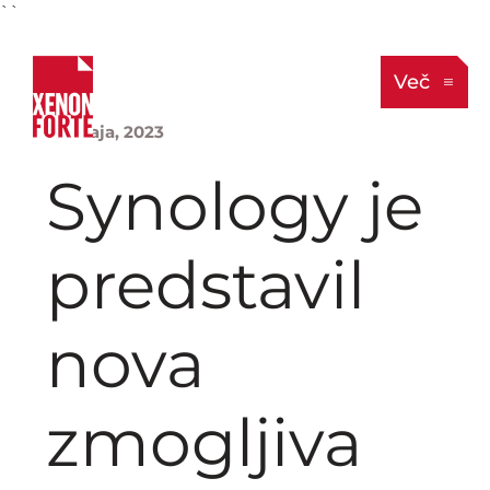
``
Več
18. maja, 2023
Synology je
predstavil
nova
zmogljiva