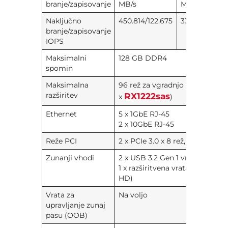
branje/zapisovanje
MB/s
MB/s
Naključno
450.814/122.675
336.224/116.5
branje/zapisovanje
IOPS
Maksimalni
128 GB DDR4
spomin
Maksimalna
96 rež za vgradnjo diskov (7
razširitev
RX1222sas
x
)
Ethernet​
5 x 1GbE RJ-45
2 x 10GbE RJ-45
Reže PCI
2 x PCIe 3.0 x 8 rež, x 8 pasov
Zunanji vhodi​
2 x USB 3.2 Gen 1 vrata
1 x razširitvena vrata (Mini-SAS
HD)
Vrata za
Na voljo
upravljanje zunaj
pasu (OOB)