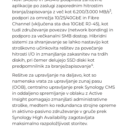
aplikacije po zaslugi zaporednim hitrostim
3
branja/zapisovanja z več kot 6.200/3.000 MB/s
,
podpori za omrežja 10/25/40GbE in Fibre
Channel (vključena sta dva 10GbE RJ-45), kot
tudi združevanje povezav (network bonding) in
podporo za večkanalni SMB dostop. Hibridni
sistemi za shranjevanje se lahko nastavijo kot
stroškovno učinkovita rešitev za povečanje
hitrosti I/O in zmanjšanje zakasnitev na trdih
diskih, pri čemer delujejo SSD diski kot
4
predpomnilnik za branje/zapisovanje
.
Rešitve za upravljanje na daljavo, kot so
namenska vrata za upravljanje zunaj pasu
(OOB), centralno upravljanje prek Synology CMS
in oddaljeno spremljanje v oblaku z Active
Insight pomagajo zmanjšati administrativne
stroške, medtem ko redundanca strojne opreme
in aktivno-pasivno združevanje v gruče prek
Synology High Availability zagotavljata
maksimalno razpoložljivost storitev.