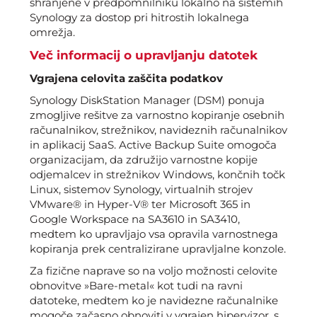
shranjene v predpomnilniku lokalno na sistemih
Synology za dostop pri hitrostih lokalnega
omrežja.
Več informacij o upravljanju datotek
Vgrajena celovita zaščita podatkov
Synology DiskStation Manager (DSM) ponuja
zmogljive rešitve za varnostno kopiranje osebnih
računalnikov, strežnikov, navideznih računalnikov
in aplikacij SaaS. Active Backup Suite omogoča
organizacijam, da združijo varnostne kopije
odjemalcev in strežnikov Windows, končnih točk
Linux, sistemov Synology, virtualnih strojev
VMware® in Hyper-V® ter Microsoft 365 in
Google Workspace na SA3610 in SA3410,
medtem ko upravljajo vsa opravila varnostnega
kopiranja prek centralizirane upravljalne konzole.
Za fizične naprave so na voljo možnosti celovite
obnovitve »Bare-metal« kot tudi na ravni
datoteke, medtem ko je navidezne računalnike
mogoče začasno obnoviti v vgrajen hipervizor, s