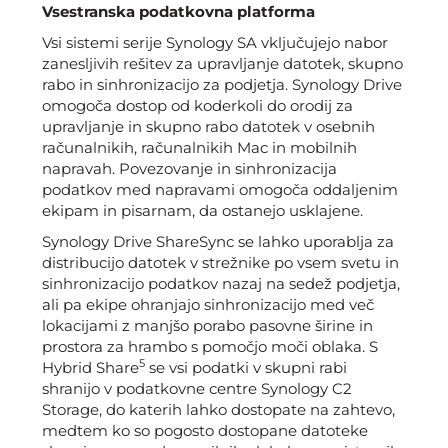
Vsestranska podatkovna platforma
Vsi sistemi serije Synology SA vključujejo nabor
zanesljivih rešitev za upravljanje datotek, skupno
rabo in sinhronizacijo za podjetja. Synology Drive
omogoča dostop od koderkoli do orodij za
upravljanje in skupno rabo datotek v osebnih
računalnikih, računalnikih Mac in mobilnih
napravah. Povezovanje in sinhronizacija
podatkov med napravami omogoča oddaljenim
ekipam in pisarnam, da ostanejo usklajene.
Synology Drive ShareSync se lahko uporablja za
distribucijo datotek v strežnike po vsem svetu in
sinhronizacijo podatkov nazaj na sedež podjetja,
ali pa ekipe ohranjajo sinhronizacijo med več
lokacijami z manjšo porabo pasovne širine in
prostora za hrambo s pomočjo moči oblaka. S
5
Hybrid Share
se vsi podatki v skupni rabi
shranijo v podatkovne centre Synology C2
Storage, do katerih lahko dostopate na zahtevo,
medtem ko so pogosto dostopane datoteke