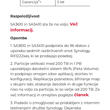
7
Garancija
>
5 let
Razpoložljivost
Več
SA3610 in SA3410 sta že na voljo.
informacij.
Opombe
1. SA3610 in SA3410 podpirata do 96 diskov z
uporabo sedmih razširitvenih enot Synology
RX1222sas, ki se prodajajo posebej.
2. Particije velikosti med 200 TB in 1 PB
uporabljajo datotečni sistem Btrfs (Peta Volume)
in podpirajo omejen izbor aplikacij, storitev in
konfiguracij. Replikacija posnetkov, šifriranje map
v skupni rabi, stiskanje datotek in druge funkcije
niso na voljo za particije, ki so večje od 200 TB. Za
članek
več informacij in omejitev poglejte
.
3. Podatki o zmogljivosti so pridobljeni z internim
testiranjem družbe Synology. Dejanska