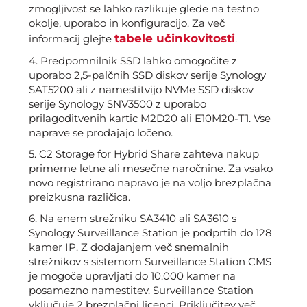
zmogljivost se lahko razlikuje glede na testno
okolje, uporabo in konfiguracijo. Za več
tabele učinkovitosti
informacij glejte
.
4. Predpomnilnik SSD lahko omogočite z
uporabo 2,5-palčnih SSD diskov serije Synology
SAT5200 ali z namestitvijo NVMe SSD diskov
serije Synology SNV3500 z uporabo
prilagoditvenih kartic M2D20 ali E10M20-T1. Vse
naprave se prodajajo ločeno.
5. C2 Storage for Hybrid Share zahteva nakup
primerne letne ali mesečne naročnine. Za vsako
novo registrirano napravo je na voljo brezplačna
preizkusna različica.
6. Na enem strežniku SA3410 ali SA3610 s
Synology Surveillance Station je podprtih do 128
kamer IP. Z dodajanjem več snemalnih
strežnikov s sistemom Surveillance Station CMS
je mogoče upravljati do 10.000 kamer na
posamezno namestitev. Surveillance Station
vključuje 2 brezplačni licenci. Priključitev več