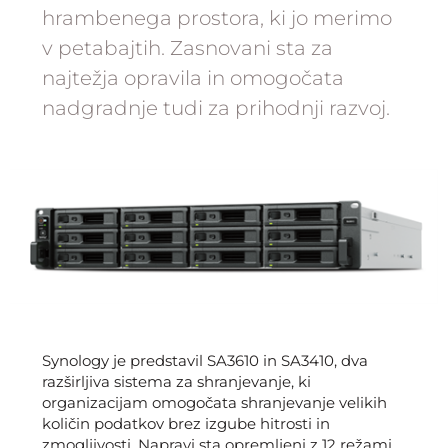
hrambenega prostora, ki jo merimo
v petabajtih. Zasnovani sta za
najtežja opravila in omogočata
nadgradnje tudi za prihodnji razvoj.
Synology je predstavil SA3610 in SA3410, dva
razširljiva sistema za shranjevanje, ki
organizacijam omogočata shranjevanje velikih
količin podatkov brez izgube hitrosti in
zmogljivosti. Napravi sta opremljeni z 12 režami