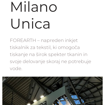
Milano
Unica
FOREARTH – napreden inkjet
tiskalnik za tekstil, ki omogoča
tiskanje na širok spekter tkanin in
svoje delovanje skoraj ne potrebuje
vode.