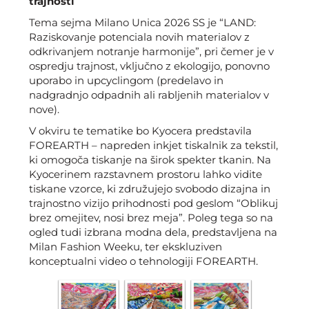
trajnosti
Tema sejma Milano Unica 2026 SS je “LAND:
Raziskovanje potenciala novih materialov z
odkrivanjem notranje harmonije”, pri čemer je v
ospredju trajnost, vključno z ekologijo, ponovno
uporabo in upcyclingom (predelavo in
nadgradnjo odpadnih ali rabljenih materialov v
nove).
V okviru te tematike bo Kyocera predstavila
FOREARTH – napreden inkjet tiskalnik za tekstil,
ki omogoča tiskanje na širok spekter tkanin. Na
Kyocerinem razstavnem prostoru lahko vidite
tiskane vzorce, ki združujejo svobodo dizajna in
trajnostno vizijo prihodnosti pod geslom “Oblikuj
brez omejitev, nosi brez meja”. Poleg tega so na
ogled tudi izbrana modna dela, predstavljena na
Milan Fashion Weeku, ter ekskluziven
konceptualni video o tehnologiji FOREARTH.