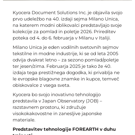
Kyocera Document Solutions Inc. je objavila svojo
prvo udeležbo na 40. izdaji sejma Milano Unica,
na katerem modni oblikovalci predstavljajo svoje
kolekcije za pomlad in poletje 2026. Prireditev
poteka od 4. do 6. februarja v Milanu v Italiji.
Milano Unica je eden vodilnih svetovnih sejmov
tekstilne in modne industrije, ki se od leta 2005
odvija dvakrat letno – za sezono pomlad/poletje
ter jesen/zima. Februarja 2025 je tako že 40.
izdaja tega prestižnega dogodka, ki privablja ne
le evropske blagovne znamke in kupce, temveč
obiskovalce z vsega sveta.
Kyocera bo svojo inovativno tehnologijo
predstavila v Japan Observatory (JOB) –
razstavnem prostoru, ki združuje
visokokakovostne in zanesljive japonske
materiale.
Predstavitev tehnologije FOREARTH v duhu