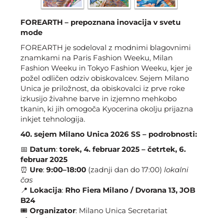
FOREARTH – prepoznana inovacija v svetu
mode
FOREARTH je sodeloval z modnimi blagovnimi
znamkami na Paris Fashion Weeku, Milan
Fashion Weeku in Tokyo Fashion Weeku, kjer je
požel odličen odziv obiskovalcev. Sejem Milano
Unica je priložnost, da obiskovalci iz prve roke
izkusijo živahne barve in izjemno mehkobo
tkanin, ki jih omogoča Kyocerina okolju prijazna
inkjet tehnologija.
40. sejem Milano Unica 2026 SS – podrobnosti:
📅
Datum
:
torek, 4. februar 2025 – četrtek, 6.
februar 2025
⏰
Ure
:
9:00–18:00
(zadnji dan do 17:00)
lokalni
čas
📍
Lokacija
:
Rho Fiera Milano / Dvorana 13, JOB
B24
🎟
Organizator
: Milano Unica Secretariat