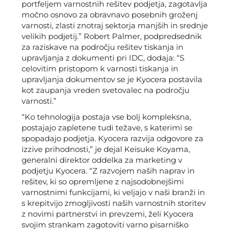
portfeljem varnostnih rešitev podjetja, zagotavlja
močno osnovo za obravnavo posebnih groženj
varnosti, zlasti znotraj sektorja manjših in srednje
velikih podjetij.” Robert Palmer, podpredsednik
za raziskave na področju rešitev tiskanja in
upravljanja z dokumenti pri IDC, dodaja: “S
celovitim pristopom k varnosti tiskanja in
upravljanja dokumentov se je Kyocera postavila
kot zaupanja vreden svetovalec na področju
varnosti.”
“Ko tehnologija postaja vse bolj kompleksna,
postajajo zapletene tudi težave, s katerimi se
spopadajo podjetja. Kyocera razvija odgovore za
izzive prihodnosti,” je dejal Keisuke Koyama,
generalni direktor oddelka za marketing v
podjetju Kyocera. “Z razvojem naših naprav in
rešitev, ki so opremljene z najsodobnejšimi
varnostnimi funkcijami, ki veljajo v naši branži in
s krepitvijo zmogljivosti naših varnostnih storitev
z novimi partnerstvi in prevzemi, želi Kyocera
svojim strankam zagotoviti varno pisarniško