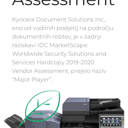
Kyocera Document Solutions Inc.,
eno od vodilnih podjetij na področju
dokumentnih rešitev, je v zadnji
raziskavi IDC MarketScape:
Worldwide Security Solutions and
Services Hardcopy 2019-2020
Vendor Assessment, prejelo naziv
“Major Player”.