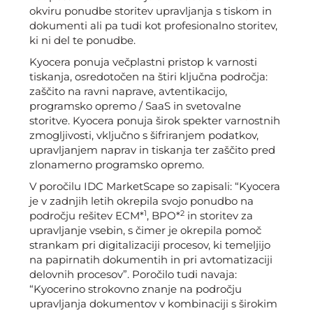
okviru ponudbe storitev upravljanja s tiskom in
dokumenti ali pa tudi kot profesionalno storitev,
ki ni del te ponudbe.
Kyocera ponuja večplastni pristop k varnosti
tiskanja, osredotočen na štiri ključna področja:
zaščito na ravni naprave, avtentikacijo,
programsko opremo / SaaS in svetovalne
storitve. Kyocera ponuja širok spekter varnostnih
zmogljivosti, vključno s šifriranjem podatkov,
upravljanjem naprav in tiskanja ter zaščito pred
zlonamerno programsko opremo.
V poročilu IDC MarketScape so zapisali: “Kyocera
je v zadnjih letih okrepila svojo ponudbo na
1
2
področju rešitev ECM*
, BPO*
in storitev za
upravljanje vsebin, s čimer je okrepila pomoč
strankam pri digitalizaciji procesov, ki temeljijo
na papirnatih dokumentih in pri avtomatizaciji
delovnih procesov”. Poročilo tudi navaja:
“Kyocerino strokovno znanje na področju
upravljanja dokumentov v kombinaciji s širokim