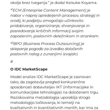
okolje brez tveganja.” je dodal Keisuke Koyama.
1
*
ECM (Enterprise Content Management) je
nabor v naprej opredeljenih procesov, strategij in
orodij, ki podjetju omogočajo učinkovito
pridobivanje, organiziranje, shranjevanje in
posredovanje kritičnih informacij svojim
zaposlenim, poslovnim deležnikom in strankam.
2
*
BPO (Business Process Outsourcing) je
sklepanje pogodb za izvedbo določenih
poslovnih nalog z zunanjimi izvajalci.
#
O IDC MarketScape
Model analize IDC MarketScape je zasnovan
tako, da zagotavlja pregled konkurenčne
sposobnosti dobaviteljev IKT (informacijske in
komunikacijske tehnologije) na določenem trgu.
Raziskovalna metodologija uporablja strogo
metodologijo točkovanja, ki temelji na
kvalitativnih in kvantitativnih merilih, kar ima za