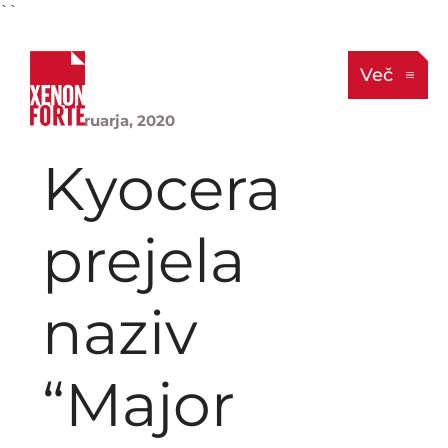
``
Več
5. februarja, 2020
Kyocera
prejela
naziv
“Major