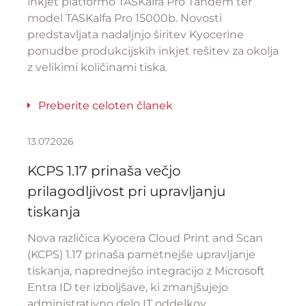
inkjet platformo TASKalfa Pro Tandem ter
model TASKalfa Pro 15000b. Novosti
predstavljata nadaljnjo širitev Kyocerine
ponudbe produkcijskih inkjet rešitev za okolja
z velikimi količinami tiska.
Preberite celoten članek
13.07.2026
KCPS 1.17 prinaša večjo
prilagodljivost pri upravljanju
tiskanja
Nova različica Kyocera Cloud Print and Scan
(KCPS) 1.17 prinaša pametnejše upravljanje
tiskanja, naprednejšo integracijo z Microsoft
Entra ID ter izboljšave, ki zmanjšujejo
administrativno delo IT oddelkov.