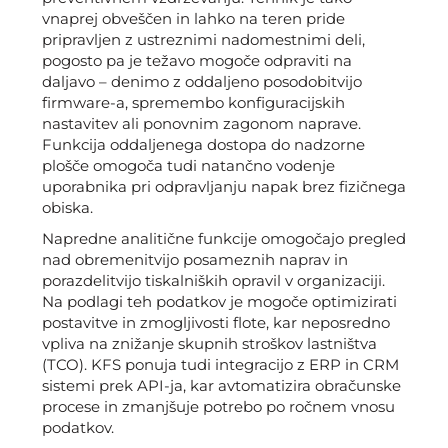
vnaprej obveščen in lahko na teren pride
pripravljen z ustreznimi nadomestnimi deli,
pogosto pa je težavo mogoče odpraviti na
daljavo – denimo z oddaljeno posodobitvijo
firmware-a, spremembo konfiguracijskih
nastavitev ali ponovnim zagonom naprave.
Funkcija oddaljenega dostopa do nadzorne
plošče omogoča tudi natančno vodenje
uporabnika pri odpravljanju napak brez fizičnega
obiska.
Napredne analitične funkcije omogočajo pregled
nad obremenitvijo posameznih naprav in
porazdelitvijo tiskalniških opravil v organizaciji.
Na podlagi teh podatkov je mogoče optimizirati
postavitve in zmogljivosti flote, kar neposredno
vpliva na znižanje skupnih stroškov lastništva
(TCO). KFS ponuja tudi integracijo z ERP in CRM
sistemi prek API-ja, kar avtomatizira obračunske
procese in zmanjšuje potrebo po ročnem vnosu
podatkov.