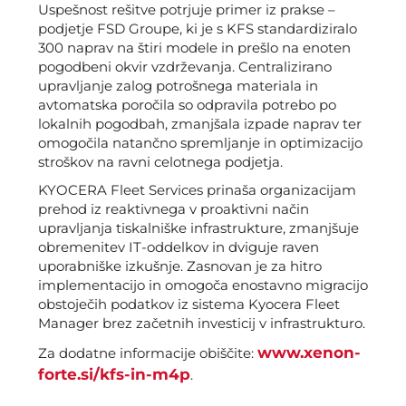
Uspešnost rešitve potrjuje primer iz prakse –
podjetje FSD Groupe, ki je s KFS standardiziralo
300 naprav na štiri modele in prešlo na enoten
pogodbeni okvir vzdrževanja. Centralizirano
upravljanje zalog potrošnega materiala in
avtomatska poročila so odpravila potrebo po
lokalnih pogodbah, zmanjšala izpade naprav ter
omogočila natančno spremljanje in optimizacijo
stroškov na ravni celotnega podjetja.
KYOCERA Fleet Services prinaša organizacijam
prehod iz reaktivnega v proaktivni način
upravljanja tiskalniške infrastrukture, zmanjšuje
obremenitev IT-oddelkov in dviguje raven
uporabniške izkušnje. Zasnovan je za hitro
implementacijo in omogoča enostavno migracijo
obstoječih podatkov iz sistema Kyocera Fleet
Manager brez začetnih investicij v infrastrukturo.
www.xenon-
Za dodatne informacije obiščite:
forte.si/kfs-in-m4p
.