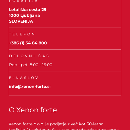
LOKACIJA
Letališka cesta 29
1000 Ljubljana
SLOVENIJA
TELEFON
+386 (1) 54 84 800
DELOVNI ČAS
Pon - pet: 8:00 - 16:00
E-NASLOV
info@xenon-forte.si
O Xenon forte
Xenon forte d.o.o. je podjetje z več kot 30-letno
tradicijo. V celotnem času svojega obstoja se zavzema