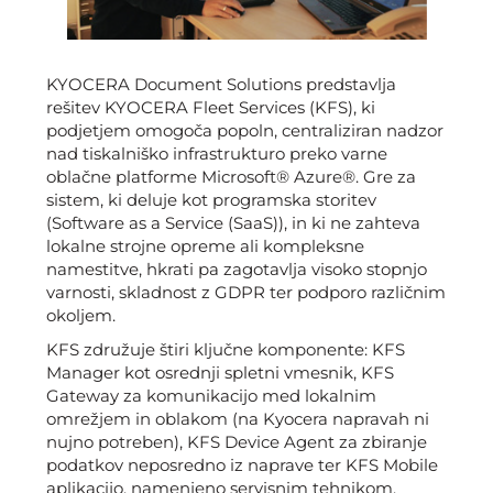
KYOCERA Document Solutions predstavlja
rešitev KYOCERA Fleet Services (KFS), ki
podjetjem omogoča popoln, centraliziran nadzor
nad tiskalniško infrastrukturo preko varne
oblačne platforme Microsoft® Azure®. Gre za
sistem, ki deluje kot programska storitev
(Software as a Service (SaaS)), in ki ne zahteva
lokalne strojne opreme ali kompleksne
namestitve, hkrati pa zagotavlja visoko stopnjo
varnosti, skladnost z GDPR ter podporo različnim
okoljem.
KFS združuje štiri ključne komponente: KFS
Manager kot osrednji spletni vmesnik, KFS
Gateway za komunikacijo med lokalnim
omrežjem in oblakom (na Kyocera napravah ni
nujno potreben), KFS Device Agent za zbiranje
podatkov neposredno iz naprave ter KFS Mobile
aplikacijo, namenjeno servisnim tehnikom.