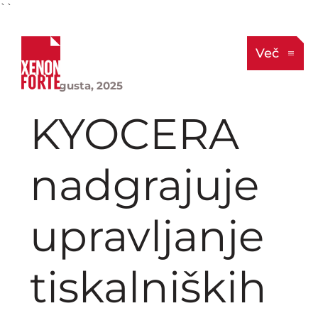
``
Več
12. avgusta, 2025
KYOCERA
nadgrajuje
upravljanje
tiskalniških