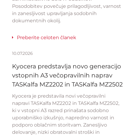
Posodobitev povečuje prilagodljivost, varnost
in zanesljivost upravljanja sodobnih
dokumentnih okolij.
Preberite celoten članek
10.07.2026
Kyocera predstavlja novo generacijo
vstopnih A3 večopravilnih naprav
TASKalfa MZ2202 in TASKalfa MZ2502
Kyocera je predstavila novi večopravilni
napravi TASKalfa MZ2202 in TASKalfa MZ2502,
ki v vstopni A3 razred prinašata sodobno
uporabniško izkušnjo, napredno varnost in
podporo oblačnim storitvam. Zanesljivo
delovanje, nizki obratovalni stroški in