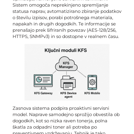
Sistem omogoča neprekinjeno spremljanje
statusa naprav, avtomatizirano zbiranje podatkov
o številu izpisov, porabi potrošnega materiala,
napakah in drugih dogodkih. Te informacije se
prenašajo prek šifriranih povezav (AES-128/256,
HTTPS, SNMPv3) in so dostopne v realnem času.
Zasnova sistema podpira proaktivni servisni
model. Naprave samodejno sprožijo obvestila ob
dogodkih, kot so nizka raven tonerja, polna
škatla za odpadni toner ali potreba po
preventivnem vzdrževanju. Tehnik je tako