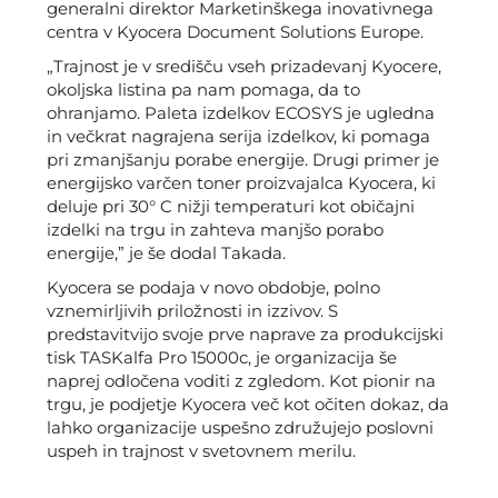
generalni direktor Marketinškega inovativnega
centra v Kyocera Document Solutions Europe.
„Trajnost je v središču vseh prizadevanj Kyocere,
okoljska listina pa nam pomaga, da to
ohranjamo. Paleta izdelkov ECOSYS je ugledna
in večkrat nagrajena serija izdelkov, ki pomaga
pri zmanjšanju porabe energije. Drugi primer je
energijsko varčen toner proizvajalca Kyocera, ki
deluje pri 30° C nižji temperaturi kot običajni
izdelki na trgu in zahteva manjšo porabo
energije,” je še dodal Takada.
Kyocera se podaja v novo obdobje, polno
vznemirljivih priložnosti in izzivov. S
predstavitvijo svoje prve naprave za produkcijski
tisk TASKalfa Pro 15000c, je organizacija še
naprej odločena voditi z zgledom. Kot pionir na
trgu, je podjetje Kyocera več kot očiten dokaz, da
lahko organizacije uspešno združujejo poslovni
uspeh in trajnost v svetovnem merilu.