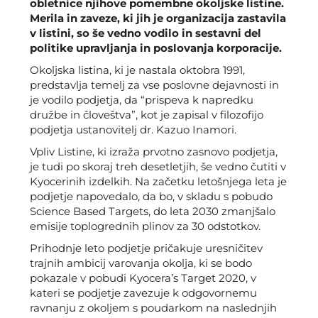
obletnice njihove pomembne okoljske listine.
Merila in zaveze, ki jih je organizacija zastavila
v listini, so še vedno vodilo in sestavni del
politike upravljanja in poslovanja korporacije.
Okoljska listina, ki je nastala oktobra 1991,
predstavlja temelj za vse poslovne dejavnosti in
je vodilo podjetja, da “prispeva k napredku
družbe in človeštva”, kot je zapisal v filozofijo
podjetja ustanovitelj dr. Kazuo Inamori.
Vpliv Listine, ki izraža prvotno zasnovo podjetja,
je tudi po skoraj treh desetletjih, še vedno čutiti v
Kyocerinih izdelkih. Na začetku letošnjega leta je
podjetje napovedalo, da bo, v skladu s pobudo
Science Based Targets, do leta 2030 zmanjšalo
emisije toplogrednih plinov za 30 odstotkov.
Prihodnje leto podjetje pričakuje uresničitev
trajnih ambicij varovanja okolja, ki se bodo
pokazale v pobudi Kyocera’s Target 2020, v
kateri se podjetje zavezuje k odgovornemu
ravnanju z okoljem s poudarkom na naslednjih