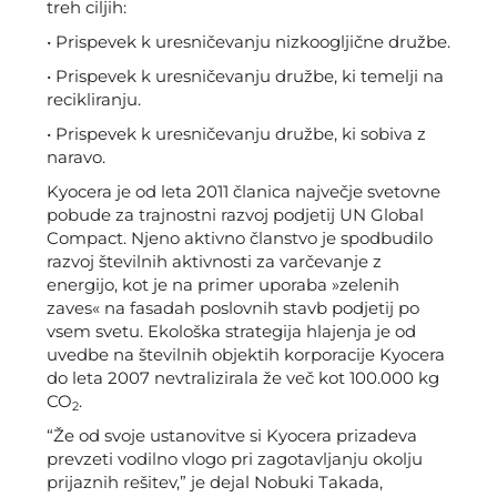
treh ciljih:
• Prispevek k uresničevanju nizkoogljične družbe.
• Prispevek k uresničevanju družbe, ki temelji na
recikliranju.
• Prispevek k uresničevanju družbe, ki sobiva z
naravo.
Kyocera je od leta 2011 članica največje svetovne
pobude za trajnostni razvoj podjetij UN Global
Compact. Njeno aktivno članstvo je spodbudilo
razvoj številnih aktivnosti za varčevanje z
energijo, kot je na primer uporaba »zelenih
zaves« na fasadah poslovnih stavb podjetij po
vsem svetu. Ekološka strategija hlajenja je od
uvedbe na številnih objektih korporacije Kyocera
do leta 2007 nevtralizirala že več kot 100.000 kg
CO
.
2
“Že od svoje ustanovitve si Kyocera prizadeva
prevzeti vodilno vlogo pri zagotavljanju okolju
prijaznih rešitev,” je dejal Nobuki Takada,