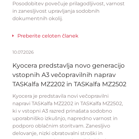
Posodobitev povečuje prilagodljivost, varnost
in zanesljivost upravljanja sodobnih
dokumentnih okolij.
Preberite celoten članek
10.07.2026
Kyocera predstavlja novo generacijo
vstopnih A3 večopravilnih naprav
TASKalfa MZ2202 in TASKalfa MZ2502
Kyocera je predstavila novi večopravilni
napravi TASKalfa MZ2202 in TASKalfa MZ2502,
ki v vstopni A3 razred prinašata sodobno
uporabniško izkušnjo, napredno varnost in
podporo oblačnim storitvam. Zanesljivo
delovanje, nizki obratovalni stroški in