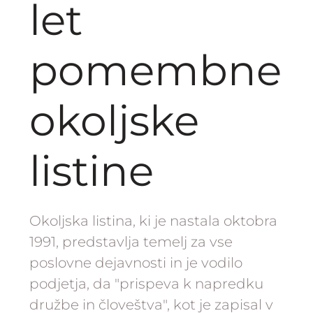
let
pomembne
okoljske
listine
Okoljska listina, ki je nastala oktobra
1991, predstavlja temelj za vse
poslovne dejavnosti in je vodilo
podjetja, da "prispeva k napredku
družbe in človeštva", kot je zapisal v