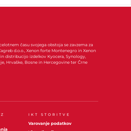
. V celotnem času svojega obstoja se zavzema za
 Zagreb d.o.o., Xenon forte Montenegro in Xenon
 in distribucijo izdelkov Kyocera, Synology,
ije, Hrvaške, Bosne in Hercegovine ter Črne
 Z
IKT STORITVE
Varovanje podatkov
anja