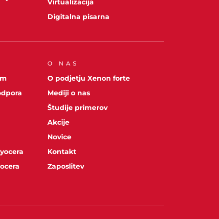
Virtualizacija
Digitalna pisarna
O NAS
om
O podjetju Xenon forte
odpora
Mediji o nas
Študije primerov
Akcije
Novice
Kyocera
Kontakt
yocera
Zaposlitev