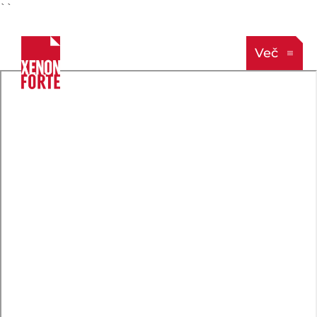
``
Več