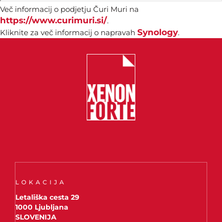
Več informacij o podjetju Čuri Muri na
https://www.curimuri.si/
.
Synology
Kliknite za več informacij o napravah
.
LOKACIJA
Letališka cesta 29
1000 Ljubljana
SLOVENIJA