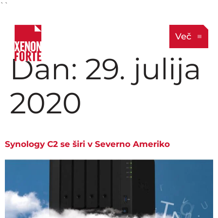
``
Več
Dan:
29. julija
2020
Synology C2 se širi v Severno Ameriko